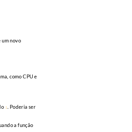
e um novo
tema, como CPU e
ndo
. Poderia ser
:
quando a função