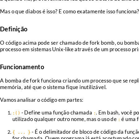
Mas o que diabos é isso? E como exatamente isso funciona
Definição
O código acima pode ser chamado de fork bomb, ou bomba 
processo em sistemas Unix-like através de um processo pri
Funcionamento
A bomba de fork funciona criando um processo que se repl
memória, até que o sistema fique inutilizável.
Vamos analisar o código em partes:
- Define uma função chamada
. Em bash, você p
:()
:
utilizado qualquer outro nome, mas o uso de
é uma f
:
- É o delimitador de bloco de código da funç
{ ... }
for chamada. Quem programa já está acostumado com