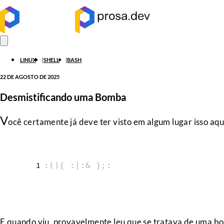
LINUX
SHELL
BASH
22 DE AGOSTO DE 2025
Desmistificando uma Bomba
V
ocê certamente já deve ter visto em algum lugar isso aqu
:
(){ 
:
|
:
& };
:
E quando viu, provavelmente leu que se tratava de uma b