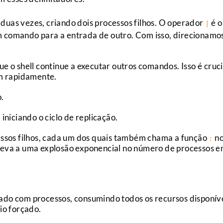
uas vezes, criando dois processos filhos. O operador
é o
|
 comando para a entrada de outro. Com isso, direcionamos
e o shell continue a executar outros comandos. Isso é cruc
em rapidamente.
.
iniciando o ciclo de replicação.
cessos filhos, cada um dos quais também chama a função
no
:
so leva a uma explosão exponencial no número de processos 
ado com processos, consumindo todos os recursos disponíve
io forçado.